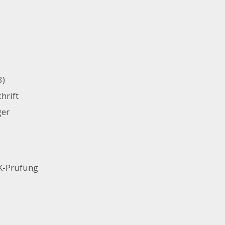
3)
hrift
ger
HK-Prüfung